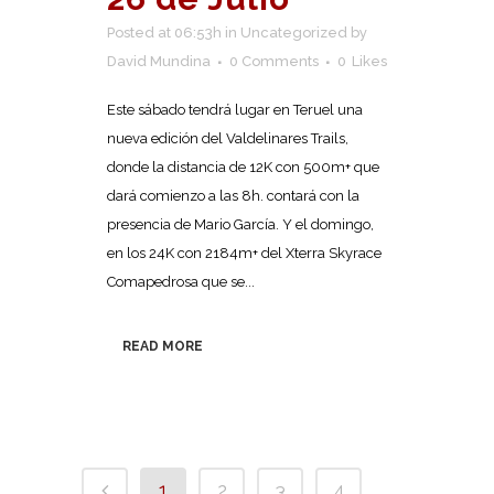
Posted at 06:53h
in
Uncategorized
by
David Mundina
0 Comments
0
Likes
Este sábado tendrá lugar en Teruel una
nueva edición del Valdelinares Trails,
donde la distancia de 12K con 500m+ que
dará comienzo a las 8h. contará con la
presencia de Mario García. Y el domingo,
en los 24K con 2184m+ del Xterra Skyrace
Comapedrosa que se...
READ MORE
1
2
3
4