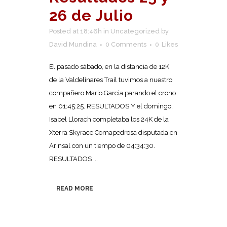
26 de Julio
Posted at 18:46h
in
Uncategorized
by
David Mundina
0 Comments
0
Likes
El pasado sábado, en la distancia de 12K
de la Valdelinares Trail tuvimos a nuestro
compañero Mario Garcia parando el crono
en 01:45:25. RESULTADOS Y el domingo,
Isabel Llorach completaba los 24K de la
Xterra Skyrace Comapedrosa disputada en
Arinsal con un tiempo de 04:34:30.
RESULTADOS ...
READ MORE