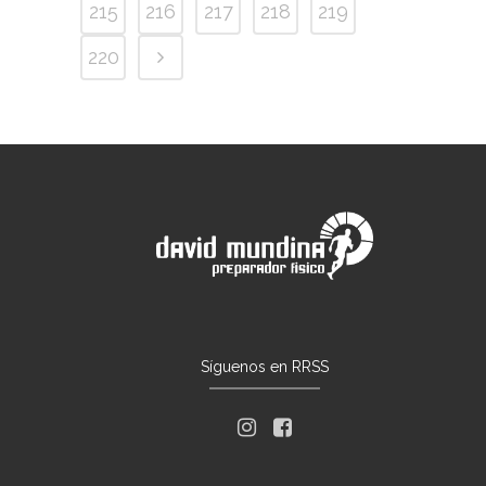
215
216
217
218
219
220
Síguenos en RRSS