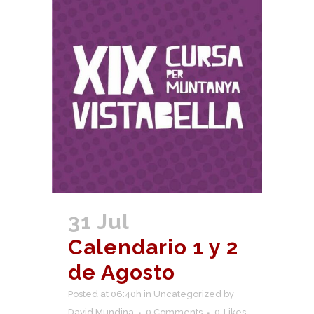
31 Jul
Calendario 1 y 2
de Agosto
Posted at 06:40h
in
Uncategorized
by
David Mundina
0 Comments
0
Likes