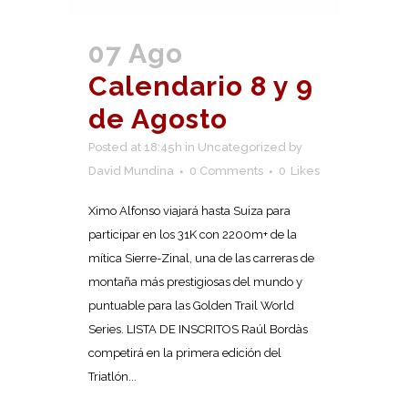
07 Ago
Calendario 8 y 9
de Agosto
Posted at 18:45h
in
Uncategorized
by
David Mundina
0 Comments
0
Likes
Ximo Alfonso viajará hasta Suiza para
participar en los 31K con 2200m+ de la
mítica Sierre-Zinal, una de las carreras de
montaña más prestigiosas del mundo y
puntuable para las Golden Trail World
Series. LISTA DE INSCRITOS Raúl Bordàs
competirá en la primera edición del
Triatlón...