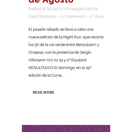
Posted at 08:45h
in
Uncategorized
by
David Mundina
0 Comments
0
Likes
El pasado sábado se llevó a cabo una
nueva edición de la Night Run. que recorre
los 5K de la vía verde entre Benicàssim y
Oropesa, con la presencia de Sergio
Alfanjarin (00:22:19 y 2º Equipos).
RESULTADOS El domingo, en la 19ª
edición de la Cursa...
READ MORE