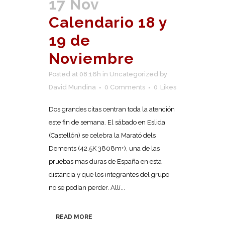
17 Nov
Calendario 18 y
19 de
Noviembre
Posted at 08:16h
in
Uncategorized
by
David Mundina
0 Comments
0
Likes
Dos grandes citas centran toda la atención
este fin de semana. El sábado en Eslida
(Castellón) se celebra la Marató dels
Dements (42.5K 3808m+), una de las
pruebas mas duras de España en esta
distancia y que los integrantes del grupo
no se podían perder. Allí...
READ MORE