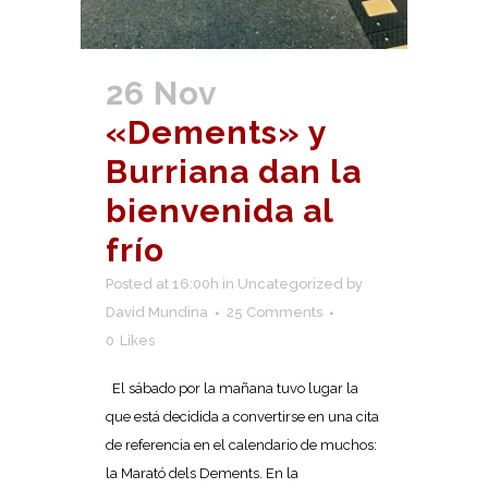
26 Nov
«Dements» y
Burriana dan la
bienvenida al
frío
Posted at 16:00h
in
Uncategorized
by
David Mundina
25 Comments
0
Likes
El sábado por la mañana tuvo lugar la
que está decidida a convertirse en una cita
de referencia en el calendario de muchos:
la Marató dels Dements. En la