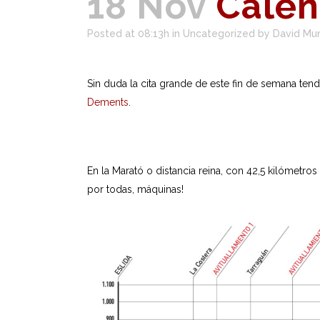
18 Nov
Calen
Posted at 08:13h
in
Uncategorized
by
David Mu
Sin duda la cita grande de este fin de semana tendr
Dements
.
En la Marató o distancia reina, con 42,5 kilómetr
por todas, máquinas!