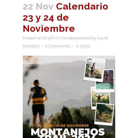
22 Nov
Calendario
23 y 24 de
Noviembre
Posted at 06:46h
in
Uncategorized
by
David
Mundina
0 Comments
0
Likes