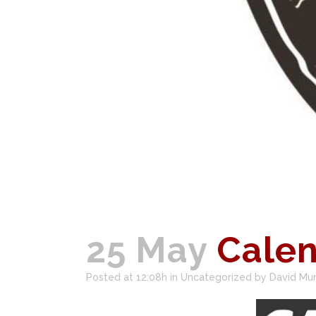
25 May
Calen
Posted at 12:08h
in
Uncategorized
by
David Mu