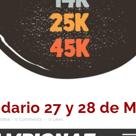
dario 27 y 28 de 
ndina
0 Comments
0
Likes