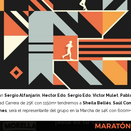
rán
Sergio Alfanjarin
,
Hector Edo
,
Sergio Edo
,
Victor Mulet
,
Pabl
ad Carrera de 25K con 1150m+ tendremos a
Sheila Bellés
,
Saúl Con
hes
, será el representante del grupo en la Marcha de 14K con 600m+