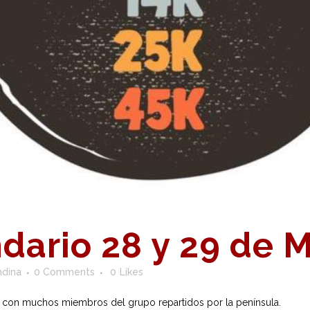
dario 28 y 29 de 
ndina
0 Comments
0
Likes
na con muchos miembros del grupo repartidos por la península.