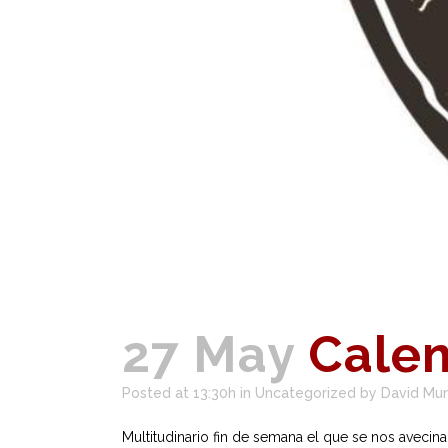
27 May
Calen
Posted at 13:30h
in
Uncategorized
by
David Mu
Multitudinario fin de semana el que se nos aveci