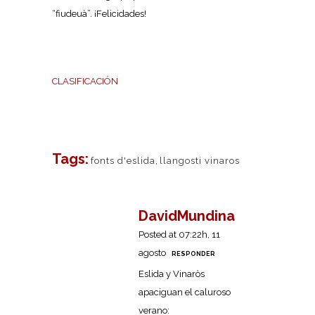
“fiudeuà”. ¡Felicidades!
CLASIFICACIÓN
Tags:
fonts d'eslida
,
llangosti vinaros
DavidMundina
Posted at 07:22h, 11
agosto
RESPONDER
Eslida y Vinaròs
apaciguan el caluroso
verano: