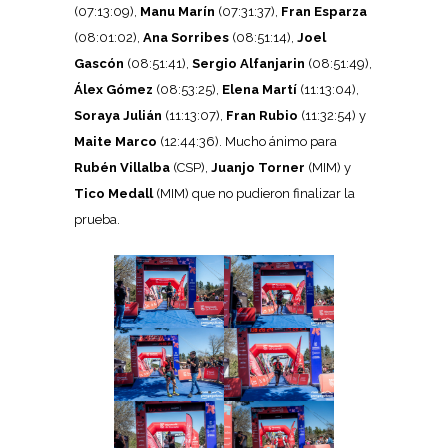
(07:13:09),
Manu Marín
(07:31:37),
Fran Esparza
(08:01:02),
Ana Sorribes
(08:51:14),
Joel
Gascón
(08:51:41),
Sergio Alfanjarin
(08:51:49),
Álex Gómez
(08:53:25),
Elena Martí
(11:13:04),
Soraya Julián
(11:13:07),
Fran Rubio
(11:32:54) y
Maite Marco
(12:44:36). Mucho ánimo para
Rubén Villalba
(CSP),
Juanjo Torner
(MIM) y
Tico Medall
(MIM) que no pudieron finalizar la
prueba.