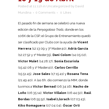
Posted at 11:11h
in
Uncategorized
by
David
Mundina
0 Comments
0
Likes
El pasado fin de semana se celebró una nueva
edición de la
Penyagolosa Trails
, donde en los
106K de la CSP, el Grupo de Entrenamiento quedó
1er clasificado por Clubs con la ayuda de
Vicent
Herrera
(12:13:09 y 3º Master40),
Adrià García
(12:27:52 y 1º Master35),
Dani Colom
(14:05:02),
Víctor Mulet
(14:28:17),
Sonia Escuriola
(15:42:08 y 1ª Master40),
Carlos Cerrillo
(15:51:45),
Jose Sales
(17:15:41) y
Rosana Tena
(21:49:40). A las 6h. dio comienzo la MIM, donde
tuvimos a
Víctor Bernad
(06:34:16),
Nacho de
Loño
(06:35:14),
Víctor Villalon
(06:44:50),
Raúl
Bordas
(06:55:52),
Isabel Llorach
(07:03:43),
Kiko Romaguera
(07:04:04),
Óscar Orti