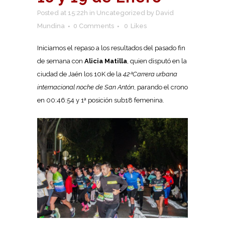
Posted at 15:22h
in
Uncategorized
by
David
Mundina
0 Comments
0
Likes
Iniciamos el repaso a los resultados del pasado fin
de semana con
Alicia Matilla
, quien disputó en la
ciudad de Jaén los 10K de la
42ªCarrera urbana
internacional noche de San Antón
, parando el crono
en 00:46:54 y 1ª posición sub18 femenina.