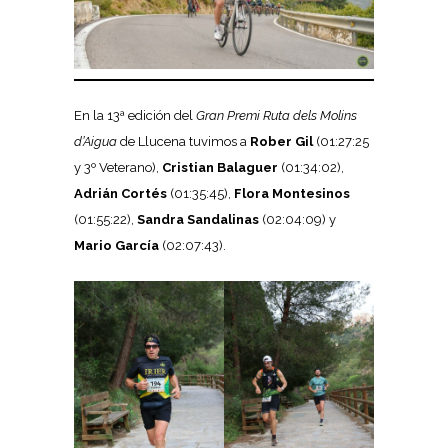
En la 13ª edición del
Gran Premi Ruta dels Molins
d’Aigua
de Llucena tuvimos a
Rober Gil
(01:27:25
y 3º Veterano),
Cristian Balaguer
(01:34:02),
Adrián Cortés
(01:35:45),
Flora Montesinos
(01:55:22),
Sandra Sandalinas
(02:04:09) y
Mario García
(02:07:43).