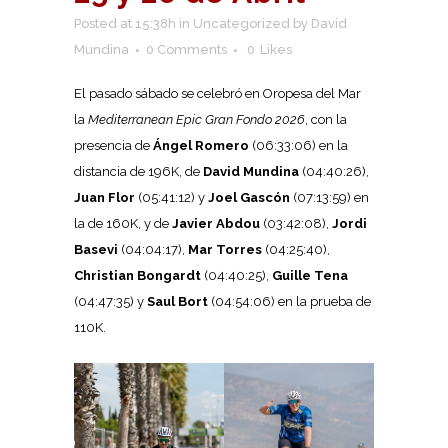
Posted at 15:38h
in
Uncategorized
by
David
Mundina
0 Comments
0
Likes
El pasado sábado se celebró en Oropesa del Mar
la
Mediterranean Epic Gran Fondo 2026
, con la
presencia de
Ángel Romero
(06:33:06) en la
distancia de 196K, de
David Mundina
(04:40:26),
Juan Flor
(05:41:12) y
Joel Gascón
(07:13:59) en
la de 160K, y de
Javier Abdou
(03:42:08),
Jordi
Basevi
(04:04:17),
Mar Torres
(04:25:40),
Christian Bongardt
(04:40:25),
Guille Tena
(04:47:35) y
Saul Bort
(04:54:06) en la prueba de
110K.