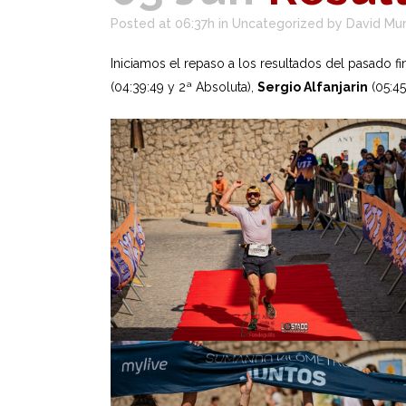
Posted at 06:37h
in
Uncategorized
by
David Mu
Iniciamos el repaso a los resultados del pasado f
(04:39:49 y 2ª Absoluta),
Sergio Alfanjarin
(05:45