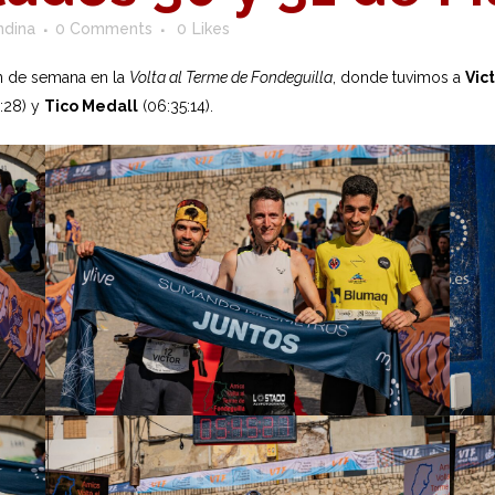
ndina
0 Comments
0
Likes
in de semana en la
Volta al Terme de Fondeguilla
, donde tuvimos a
Vict
:28) y
Tico Medall
(06:35:14).