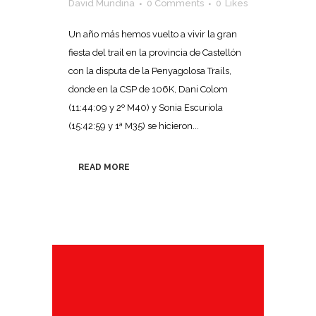
David Mundina
0 Comments
0
Likes
Un año más hemos vuelto a vivir la gran
fiesta del trail en la provincia de Castellón
con la disputa de la Penyagolosa Trails,
donde en la CSP de 106K, Dani Colom
(11:44:09 y 2º M40) y Sonia Escuriola
(15:42:59 y 1ª M35) se hicieron...
READ MORE