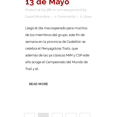
13 de Mayo
Posted at 05:38h
in
Uncategorized
by
David Mundina
0 Comments
0
Likes
Llegó el día mas esperado para muchos
de los miembros del grupo, este fin de
semana en la provincia de Castellón se
celebra el Penyagolosa Trails, que
además de las ya clásicas MIM y CSP este
año acoge el Campeonato del Mundo de
Trail y el...
READ MORE