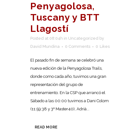
Penyagolosa,
Tuscany y BTT
Llagostí
Posted at 08:04h
in
Uncategorized
by
David Mundina
0 Comments
0
Likes
El pasado fin de semana se celebró una
nueva edición de la Penyagolosa Trails,
donde como cada año, tuvimos una gran
representación del grupo de
entrenamiento. En la CSP que arrancó el
Sábado a las 00:00 tuvimos a Dani Colom
(11:59:38 y 3º Master40), Adrià...
READ MORE