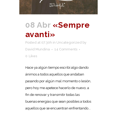
08 Abr
«Sempre
avanti»
Posted at 07:30h
in
Uncategorized
by
David Mundina
14 Comments
0
Likes
Hace ya algún tiempo escribí algo dando
ánimos a todos aquellos que andaban
pasando por algún mal momento o lesión,
pero hoy me apetece hacerlo de nuevo, a
fin de renovar y transmitir todas las
buenas energías que sean posibles a todos
aquellos que se encuentran enfrentando...