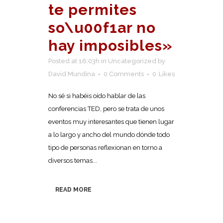
te permites
so\u00f1ar no
hay imposibles»
Posted at 16:03h
in
Uncategorized
by
David Mundina
0 Comments
0
Likes
No sé si habéis oído hablar de las
conferencias TED, pero se trata de unos
eventos muy interesantes que tienen lugar
a lo largo y ancho del mundo dónde todo
tipo de personas reflexionan en torno a
diversos temas...
READ MORE