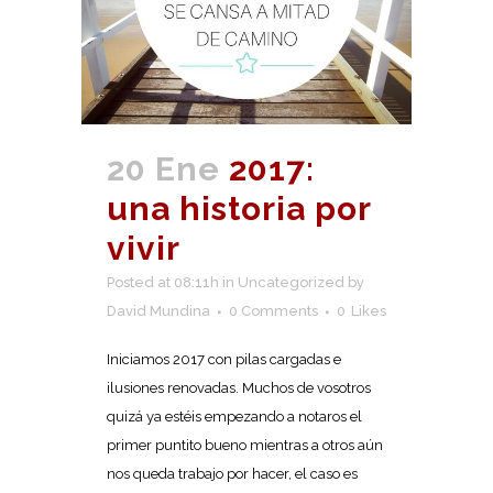
20 Ene
2017:
una historia por
vivir
Posted at 08:11h
in
Uncategorized
by
David Mundina
0 Comments
0
Likes
Iniciamos 2017 con pilas cargadas e
ilusiones renovadas. Muchos de vosotros
quizá ya estéis empezando a notaros el
primer puntito bueno mientras a otros aún
nos queda trabajo por hacer, el caso es