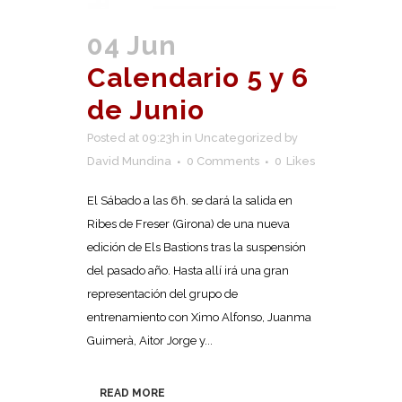
04 Jun
Calendario 5 y 6
de Junio
Posted at 09:23h
in
Uncategorized
by
David Mundina
0 Comments
0
Likes
El Sábado a las 6h. se dará la salida en
Ribes de Freser (Girona) de una nueva
edición de Els Bastions tras la suspensión
del pasado año. Hasta allí irá una gran
representación del grupo de
entrenamiento con Ximo Alfonso, Juanma
Guimerà, Aitor Jorge y...
READ MORE