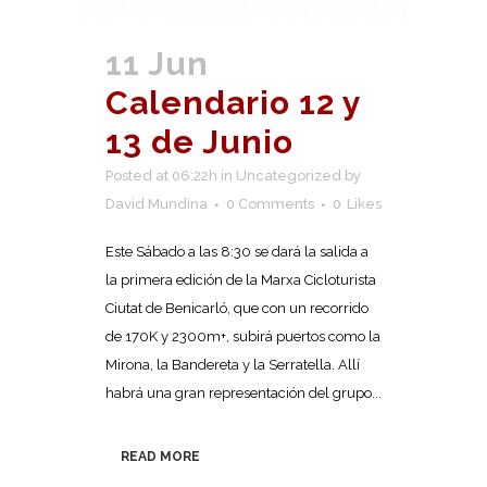
11 Jun
Calendario 12 y
13 de Junio
Posted at 06:22h
in
Uncategorized
by
David Mundina
0 Comments
0
Likes
Este Sábado a las 8:30 se dará la salida a
la primera edición de la Marxa Cicloturista
Ciutat de Benicarló, que con un recorrido
de 170K y 2300m+, subirá puertos como la
Mirona, la Bandereta y la Serratella. Allí
habrá una gran representación del grupo...
READ MORE