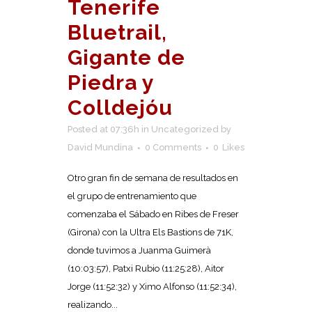
Tenerife
Bluetrail,
Gigante de
Piedra y
Colldejóu
Posted at 07:36h
in
Uncategorized
by
David Mundina
0 Comments
0
Likes
Otro gran fin de semana de resultados en
el grupo de entrenamiento que
comenzaba el Sábado en Ribes de Freser
(Girona) con la Ultra Els Bastions de 71K,
donde tuvimos a Juanma Guimerà
(10:03:57), Patxi Rubio (11:25:28), Aitor
Jorge (11:52:32) y Ximo Alfonso (11:52:34),
realizando...