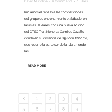
David Mundina
0 Comments
0
Likes
Iniciamos el repaso a las competiciones
del grupo de entrenamiento el Sábado, en
las islas Baleares, con una nueva edición
del OTSO Trail Menorca Camí de Cavalls,
donde en su distancia de 85K con 1200m+,
que recorre la parte sur de la isla uniendo
las...
READ MORE
1
2
3
4
5
6
7
8
9