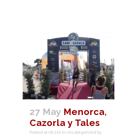
27 May
Menorca,
Cazorla y Tales
Posted at 06:21h
in
Uncategorized
by