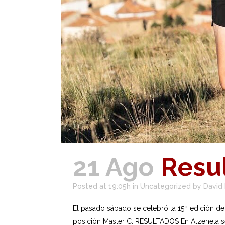
21 Ago
Resul
Posted at 19:05h
in
Uncategorized
by
David
El pasado sábado se celebró la 15ª edición d
posición Master C. RESULTADOS En Atzeneta se 