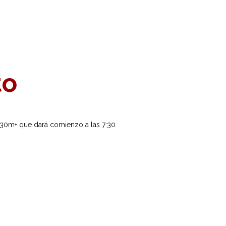
to
 530m+ que dará comienzo a las 7:30