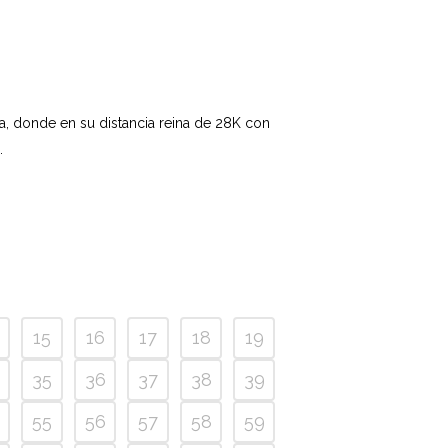
a, donde en su distancia reina de 28K con
.
15
16
17
18
19
35
36
37
38
39
55
56
57
58
59