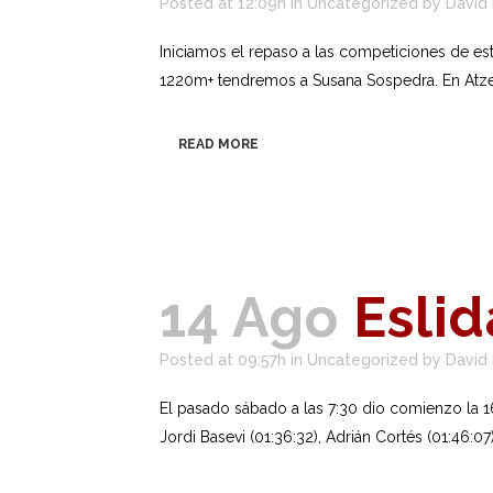
Posted at 12:09h
in
Uncategorized
by
David
Iniciamos el repaso a las competiciones de e
1220m+ tendremos a Susana Sospedra. En Atzene
READ MORE
14 Ago
Eslid
Posted at 09:57h
in
Uncategorized
by
David
El pasado sábado a las 7:30 dio comienzo la 16ª
Jordi Basevi (01:36:32), Adrián Cortés (01:46:07),