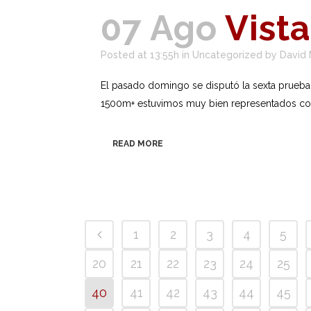
07 Ago
Vist
Posted at 13:55h
in
Uncategorized
by
David
El pasado domingo se disputó la sexta prueba 
1500m+ estuvimos muy bien representados con G
READ MORE
1
2
3
4
5
20
21
22
23
24
25
40
41
42
43
44
45