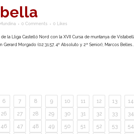
abella
 Mundina
0 Comments
0
Likes
de la Lliga Castelló Nord con la XVII Cursa de muntanya de Vistabell
erard Morgado (02:31:57, 4º Absoluto y 2ª Senior), Marcos Belles..
6
7
8
9
10
11
12
13
14
26
27
28
29
30
31
32
33
34
46
47
48
49
50
51
52
53
54