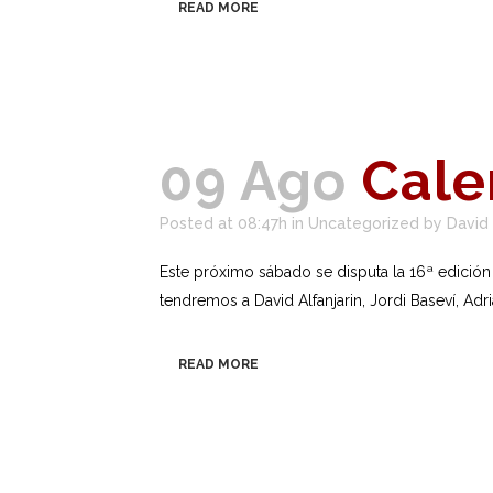
READ MORE
09 Ago
Cale
Posted at 08:47h
in
Uncategorized
by
David
Este próximo sábado se disputa la 16ª edición 
tendremos a David Alfanjarin, Jordi Baseví, Adri
READ MORE