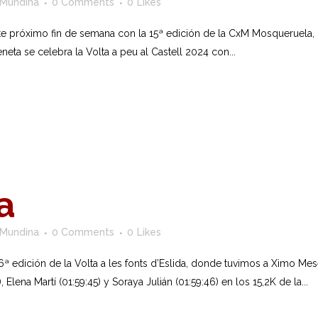
 Mundina
0 Comments
0
Likes
ste próximo fin de semana con la 15ª edición de la CxM Mosqueruela
ta se celebra la Volta a peu al Castell 2024 con...
a
 Mundina
0 Comments
0
Likes
 edición de la Volta a les fonts d’Eslida, donde tuvimos a Ximo Meseg
 Elena Martí (01:59:45) y Soraya Julián (01:59:46) en los 15,2K de la...