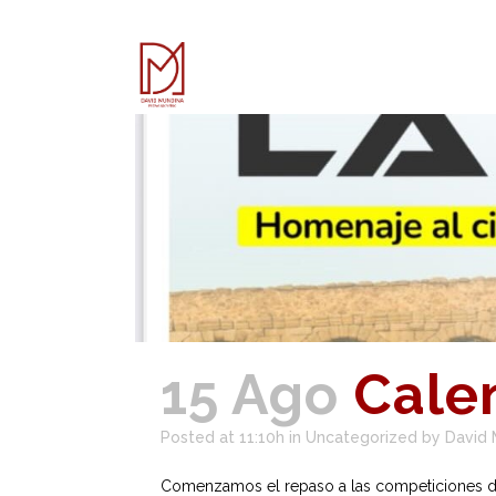
15 Ago
Calen
Posted at 11:10h
in
Uncategorized
by
David 
Comenzamos el repaso a las competiciones de e