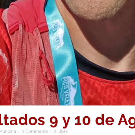
ltados 9 y 10 de A
 Mundina
0 Comments
0
Likes