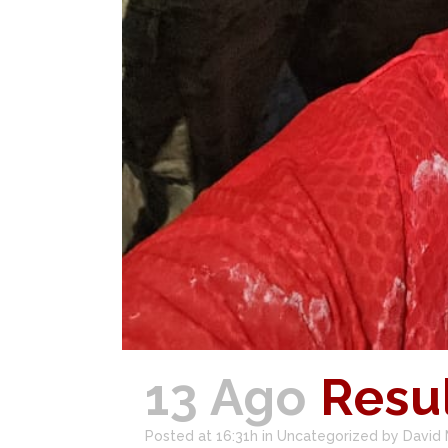
13 Ago
Resu
Posted at 16:31h
in
Uncategorized
by
David