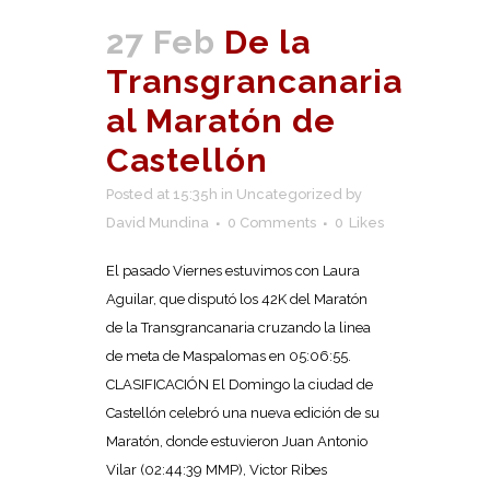
27 Feb
De la
Transgrancanaria
al Maratón de
Castellón
Posted at 15:35h
in
Uncategorized
by
David Mundina
0 Comments
0
Likes
El pasado Viernes estuvimos con Laura
Aguilar, que disputó los 42K del Maratón
de la Transgrancanaria cruzando la linea
de meta de Maspalomas en 05:06:55.
CLASIFICACIÓN El Domingo la ciudad de
Castellón celebró una nueva edición de su
Maratón, donde estuvieron Juan Antonio
Vilar (02:44:39 MMP), Victor Ribes