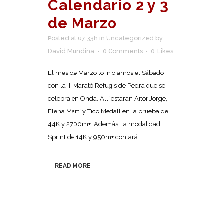
Calendario 2 y 3
de Marzo
Posted at 07:33h
in
Uncategorized
by
David Mundina
0 Comments
0
Likes
El mes de Marzo lo iniciamos el Sábado
con la III Marató Refugis de Pedra que se
celebra en Onda. Allí estarán Aitor Jorge,
Elena Martí y Tico Medall en la prueba de
44K y 2700m+. Además, la modalidad
Sprint de 14K y 950m+ contará...
READ MORE