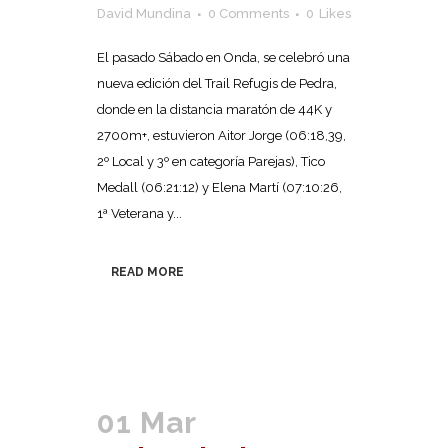
David Mundina
0 Comments
0
Likes
El pasado Sábado en Onda, se celebró una
nueva edición del Trail Refugis de Pedra,
donde en la distancia maratón de 44K y
2700m+, estuvieron Aitor Jorge (06:18,39,
2º Local y 3º en categoría Parejas), Tico
Medall (06:21:12) y Elena Martí (07:10:26,
1ª Veterana y...
READ MORE
01 Mar