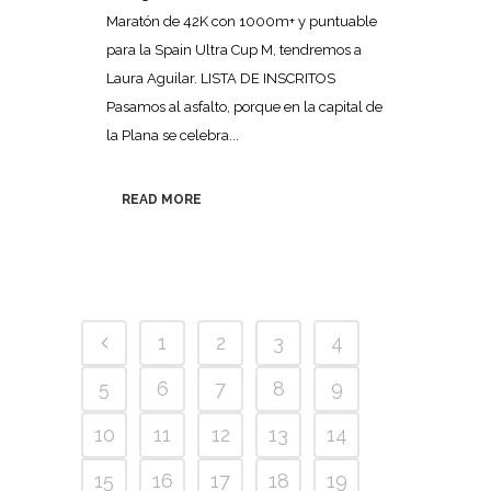
Maratón de 42K con 1000m+ y puntuable
para la Spain Ultra Cup M, tendremos a
Laura Aguilar. LISTA DE INSCRITOS
Pasamos al asfalto, porque en la capital de
la Plana se celebra...
READ MORE
1
2
3
4
5
6
7
8
9
10
11
12
13
14
15
16
17
18
19