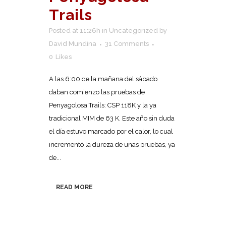
Trails
Posted at 11:26h
in
Uncategorized
by
David Mundina
31 Comments
0
Likes
A las 6:00 de la mañana del sábado
daban comienzo las pruebas de
Penyagolosa Trails: CSP 118K y la ya
tradicional MIM de 63 K. Este año sin duda
el día estuvo marcado por el calor, lo cual
incrementó la dureza de unas pruebas, ya
de...
READ MORE